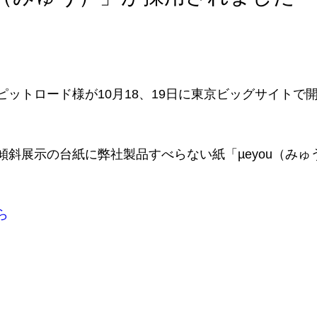
ットロード様が10月18、19日に東京ビッグサイトで
斜展示の台紙に弊社製品すべらない紙「µeyou（み
ら
」