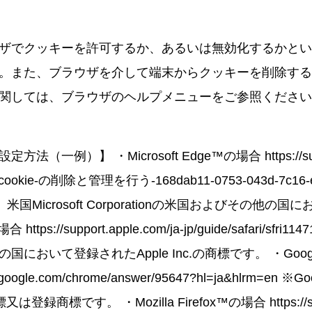
ザでクッキーを許可するか、あるいは無効化するかとい
。また、ブラウザを介して端末からクッキーを削除する
関しては、ブラウザのヘルプメニューをご参照ください
（一例）】 ・Microsoft Edge™の場合 https://suppor
ws/cookie-の削除と管理を行う-168dab11-0753-043d-7c16-
dgeは、米国Microsoft Corporationの米国およびその他
ttps://support.apple.com/ja-jp/guide/safari/sfri11
において登録されたApple Inc.の商標です。 ・Googl
rt.google.com/chrome/answer/95647?hl=ja&hlrm=en ※
又は登録商標です。 ・Mozilla Firefox™の場合 https://supp