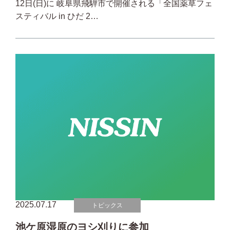
12日(日)に 岐阜県飛騨市で開催される「全国薬草フェ
スティバル in ひだ 2…
2025.07.17
トピックス
池ケ原湿原のヨシ刈りに参加